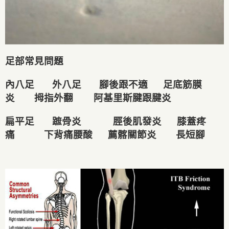
足部常見問題
內八足 外八足 腳後跟不適 足底筋膜
炎 拇指外翻 阿基里斯腱跟腱炎
扁平足 蹠骨炎 脛後肌發炎 膝蓋疼
痛 下背痛腰酸 薦髂關節炎 長短腳