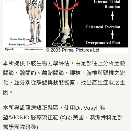
本所提供下肢生物力學評估，由足部往上分析至膝
關節、髖關節、薦髂關節、腰椎、胸椎與頸椎之變
化，並分別從靜態與動態觀察，找出產生症狀之主
因。
本所專設醫療矯正鞋區，使用Dr. Vasyli 鞋
墊/VIONIC 醫療矯正鞋 (均為美國、澳洲骨科足部
醫學團隊研發)