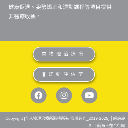
健康促進、姿勢矯正和運動課程等項目提供
非醫療收據。
物理治療所
好動評估室
Copyright [全人物理治療所版權所有 盜用必究_2019-2025] │
網站設
計：航海王整合行銷