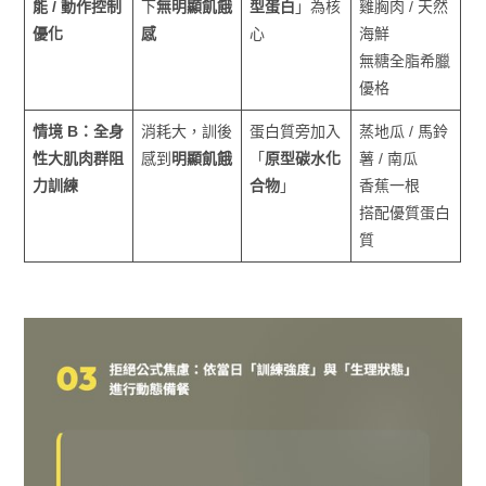
能 / 動作控制
下
無明顯飢餓
型蛋白
」為核
雞胸肉 / 天然
優化
感
心
海鮮
無糖全脂希臘
優格
情境 B：全身
消耗大，訓後
蛋白質旁加入
蒸地瓜 / 馬鈴
性大肌肉群阻
感到
明顯飢餓
「
原型碳水化
薯 / 南瓜
力訓練
合物
」
香蕉一根
搭配優質蛋白
質