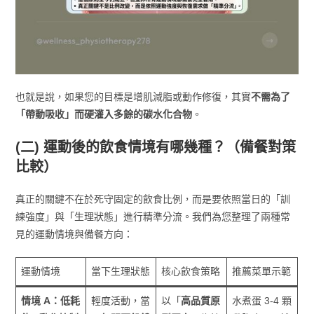
也就是說，如果您的目標是增肌減脂或動作修復，其實
不需為了
「帶動吸收」而硬灌入多餘的碳水化合物
。
(二) 運動後的飲食情境有哪幾種？（備餐對策
比較）
真正的關鍵不在於死守固定的飲食比例，而是要依照當日的「訓
練強度」與「生理狀態」進行精準分流。我們為您整理了兩種常
見的運動情境與備餐方向：
運動情境
當下生理狀態
核心飲食策略
推薦菜單示範
情境 A：低耗
輕度活動，當
以「
高品質原
水煮蛋 3-4 顆