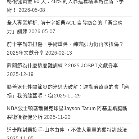
秘復健黃金 90 天：48% 的人靠這套精準路徑省下手
術！
2026-05-08
全人專業解析: 前十字韌帶ACL 自發癒合的「黃金應
力」訓練
2026-05-07
前十字韌帶扭傷，手術重建、練完肌力仍再次扭傷？
2025年文獻分享
2026-02-13
肩關節為什麼這麼難訓練？2025 JOSPT文獻分享
2025-12-19
膝蓋退化性關節炎的迷思大破解：運動治療真的會「磨
損」我的膝蓋嗎？🤔
2025-11-29
NBA波士頓塞爾提克球星Jayson Tatum 阿基里斯腱斷
裂術後復健分析
2025-11-20
道奇隊封霸投手-山本由伸 ，不做大重量的獨特訓練法
2025-11-05