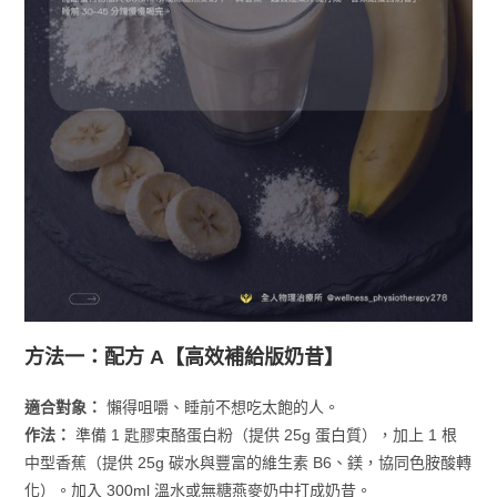
方法一：配方 A【高效補給版奶昔】
適合對象：
懶得咀嚼、睡前不想吃太飽的人。
作法：
準備 1 匙膠束酪蛋白粉（提供 25g 蛋白質），加上 1 根
中型香蕉（提供 25g 碳水與豐富的維生素 B6、鎂，協同色胺酸轉
化）。加入 300ml 溫水或無糖燕麥奶中打成奶昔。