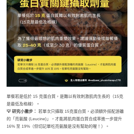
單餐若是低於 15 克蛋白質，是難以有效刺激肌肉生長的（15克
是最低及格線）。
💡 研究小撇步：
若單次只攝取 15克蛋白質，必須額外搭配游離
的「亮氨酸 (Leucine)」，才能將肌肉蛋白質合成率進一步提升
16% 至 19%（但切記單吃亮氨酸是沒有幫助的喔！）。