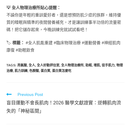
💡 全人物理治療所貼心提醒：
不論你是年輕的重訓愛好者，還是想預防肌少症的族群，維持優
質的睡眠與精準的夜間營養補充，才是讓訓練事半功倍的流量密
碼！把它儲存起來，今晚訓練完就試試看吧！
🏷️
標籤：
#全人肌能重建 #臨床物理治療 #運動營養 #神經肌肉
康復 #助眠飲食
TAGS
:
亮氨酸
,
全人
,
全人好動評估室
,
全人物理治療所
,
助眠
,
增肌
,
徒手肌力
,
物理
治療
,
肌力訓練
,
色胺酸
,
蛋白質
,
蛋白質怎麼吃
Previous Post
盲目運動不會長肌肉！2026 醫學文獻證實：逆轉肌肉流
失的「神秘區間」