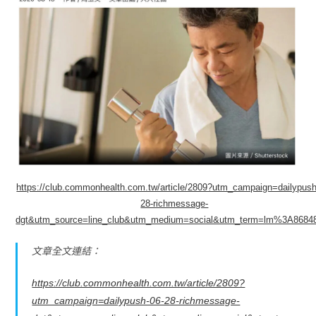
https://club.commonhealth.com.tw/article/2809?utm_campaign=dailypush
28-richmessage-
dgt&utm_source=line_club&utm_medium=social&utm_term=lm%3A8684
文章全文連結：
https://club.commonhealth.com.tw/article/2809?
utm_campaign=dailypush-06-28-richmessage-