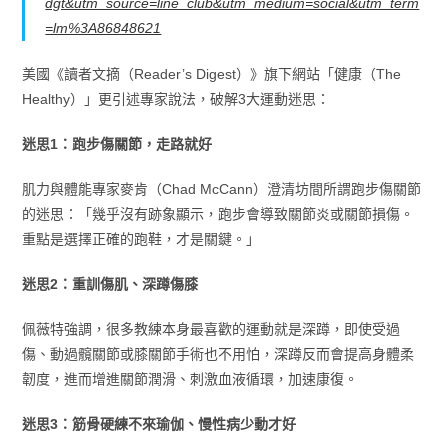
dgt&utm_source=line_club&utm_medium=social&utm_term
=lm%3A86848621
美國《讀者文摘（Reader’s Digest）》旗下網站「健康（The
Healthy）」更引述專家說法，破解3大運動迷思：
迷思1：跑步傷關節，走路就好
肌力與體能專家麥肯（Chad McCann）澄清坊間所謂跑步傷關節
的迷思：「幾乎沒有跡象顯示，跑步會導致關節炎或關節損傷。
重點是選擇正確的跑鞋，才是關鍵。」
迷思2：重訓傷肌、深蹲傷膝
佩薇特強調，很多教練本身最喜歡的運動就是深蹲，即使受過
傷、動過髖關節或膝關節手術也不用怕，深蹲反而會提高身體柔
韌度，進而增進關節潤滑、刺激血液循環，加速康復。
迷思3：筋骨硬練不來瑜伽、慢性病少動才好