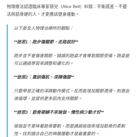
物理療法認證臨床專家蓓兒（Alice Bell）糾錯：平衡感差、不靈
活與筋骨硬的人，才更應該健身運動。
以下是全人物理治療所的觀點：
**迷思1：跑步傷關節，走路就好**
跑步並不會傷害關節，錯誤的跑姿才會導致關節受傷。跑姿是
可以通過學習來調整和優化的。
**迷思2：重訓傷肌、深蹲傷膝**
只要學習正確的深蹲動作模式，反而能增加關節潤滑、刺激血
液循環，並提供更多肌肉支持關節。
**迷思3：筋骨硬練不來瑜伽、慢性病少動才好**
瑜伽並不意味著筋骨要軟，而是通過瑜伽來增加筋骨的柔軟
性。找到適合自己的伸展運動才是最重要的。