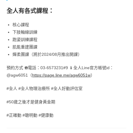
全人有各式課程：
核心課程
下肢軸線訓練
跑姿訓練課程
肌能重建團課
嬋柔團課（將於2024/08月推出開課）
預約方式 ☎️電話：03-6573231#9 📱全人Line官方帳號id：
@agw6051（
https://page.line.me/agw6051w
）
#全人 #全人物理治療所 #全人好動評估室
#50歲之後才是健身黃金期
#正確動 #聰明動 #健康動