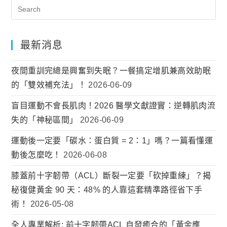
最新消息
夜間重訓完總是興奮到失眠？一餐搞定增肌兼高效助眠
的「雙效補充法」！
2026-06-09
盲目運動不會長肌肉！2026 醫學文獻證實：逆轉肌肉流
失的「神秘區間」
2026-06-09
運動後一定要「碳水：蛋白質 = 2：1」嗎？一篇看懂運
動後怎麼吃！
2026-06-08
膝蓋前十字韌帶（ACL）斷裂一定要「砍掉重練」？揭
秘復健黃金 90 天：48% 的人靠這套精準路徑省下手
術！
2026-05-08
全人專業解析: 前十字韌帶ACL 自發癒合的「黃金應