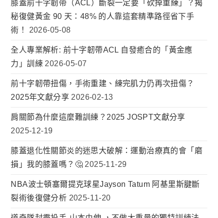
膝蓋前十字韌帶（ACL）斷裂一定要「砍掉重練」？揭
秘復健黃金 90 天：48% 的人靠這套精準路徑省下手
術！
2026-05-08
全人專業解析: 前十字韌帶ACL 自發癒合的「黃金應
力」訓練
2026-05-07
前十字韌帶扭傷，手術重建、練完肌力仍再次扭傷？
2025年文獻分享
2026-02-13
肩關節為什麼這麼難訓練？2025 JOSPT文獻分享
2025-12-19
膝蓋退化性關節炎的迷思大破解：運動治療真的會「磨
損」我的膝蓋嗎？🤔
2025-11-29
NBA波士頓塞爾提克球星Jayson Tatum 阿基里斯腱斷
裂術後復健分析
2025-11-20
道奇隊封霸投手-山本由伸 ，不做大重量的獨特訓練法