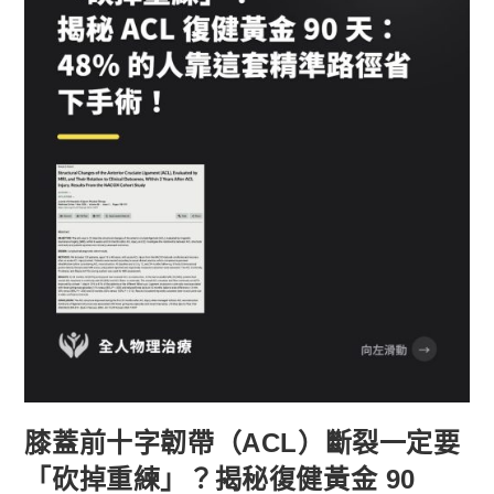
膝蓋前十字韌帶（ACL）斷裂一定要
「砍掉重練」？揭秘復健黃金 90