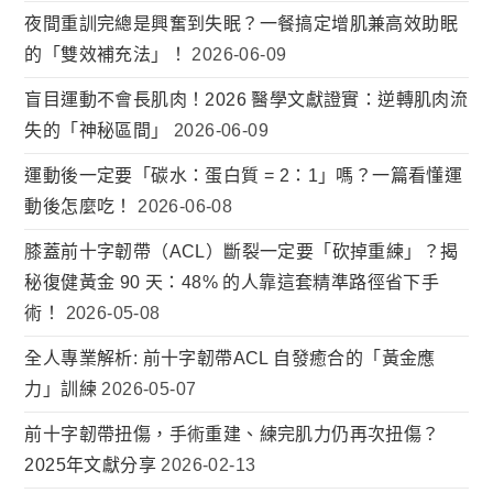
夜間重訓完總是興奮到失眠？一餐搞定增肌兼高效助眠
的「雙效補充法」！
2026-06-09
盲目運動不會長肌肉！2026 醫學文獻證實：逆轉肌肉流
失的「神秘區間」
2026-06-09
運動後一定要「碳水：蛋白質 = 2：1」嗎？一篇看懂運
動後怎麼吃！
2026-06-08
膝蓋前十字韌帶（ACL）斷裂一定要「砍掉重練」？揭
秘復健黃金 90 天：48% 的人靠這套精準路徑省下手
術！
2026-05-08
全人專業解析: 前十字韌帶ACL 自發癒合的「黃金應
力」訓練
2026-05-07
前十字韌帶扭傷，手術重建、練完肌力仍再次扭傷？
2025年文獻分享
2026-02-13