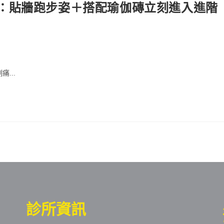
：貼牆跑步姿＋搭配瑜伽磚立刻進入進階
...
診所資訊