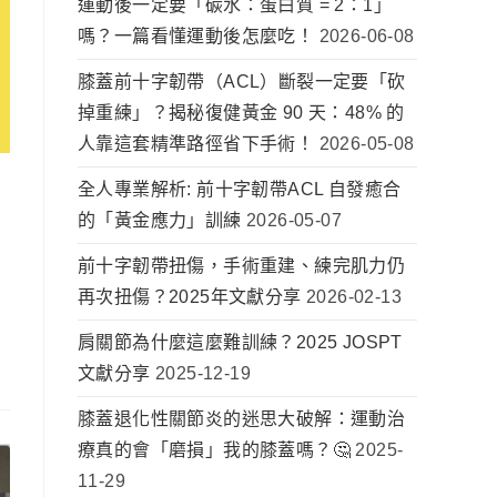
運動後一定要「碳水：蛋白質 = 2：1」
嗎？一篇看懂運動後怎麼吃！
2026-06-08
膝蓋前十字韌帶（ACL）斷裂一定要「砍
掉重練」？揭秘復健黃金 90 天：48% 的
人靠這套精準路徑省下手術！
2026-05-08
全人專業解析: 前十字韌帶ACL 自發癒合
的「黃金應力」訓練
2026-05-07
前十字韌帶扭傷，手術重建、練完肌力仍
再次扭傷？2025年文獻分享
2026-02-13
肩關節為什麼這麼難訓練？2025 JOSPT
文獻分享
2025-12-19
膝蓋退化性關節炎的迷思大破解：運動治
療真的會「磨損」我的膝蓋嗎？🤔
2025-
11-29