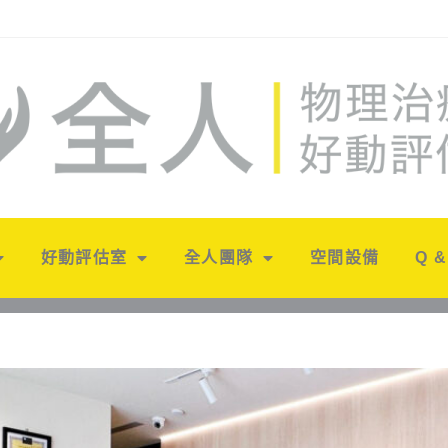
好動評估室
全人團隊
空間設備
Q &