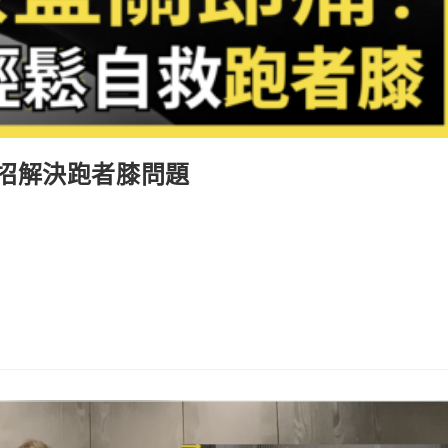
招解決跑者膝問題