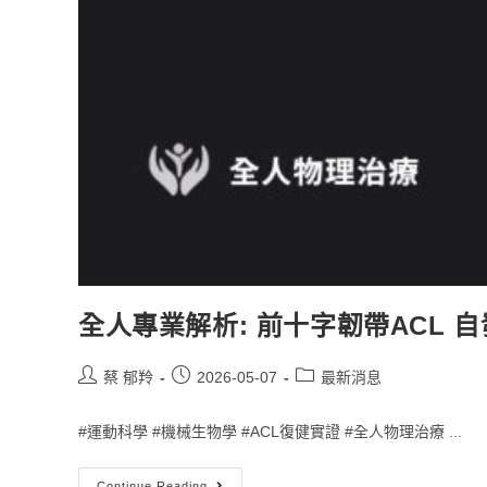
全人專業解析: 前十字韌帶ACL
蔡 郁羚
2026-05-07
最新消息
#運動科學 #機械生物學 #ACL復健實證 #全人物理治療 ...
Continue Reading