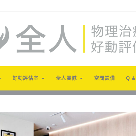
好動評估室
全人團隊
空間設備
Q &