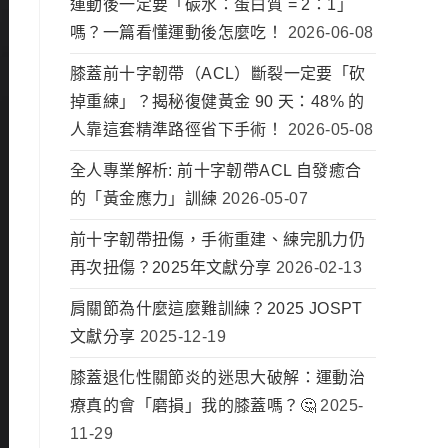
運動後一定要「碳水：蛋白質 = 2：1」
嗎？一篇看懂運動後怎麼吃！
2026-06-08
膝蓋前十字韌帶（ACL）斷裂一定要「砍
掉重練」？揭秘復健黃金 90 天：48% 的
人靠這套精準路徑省下手術！
2026-05-08
全人專業解析: 前十字韌帶ACL 自發癒合
的「黃金應力」訓練
2026-05-07
前十字韌帶扭傷，手術重建、練完肌力仍
再次扭傷？2025年文獻分享
2026-02-13
肩關節為什麼這麼難訓練？2025 JOSPT
文獻分享
2025-12-19
膝蓋退化性關節炎的迷思大破解：運動治
療真的會「磨損」我的膝蓋嗎？🤔
2025-
11-29