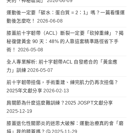
失的「神秘區間」
2026-06-09
運動後一定要「碳水：蛋白質 = 2：1」嗎？一篇看懂運
動後怎麼吃！
2026-06-08
膝蓋前十字韌帶（ACL）斷裂一定要「砍掉重練」？揭
秘復健黃金 90 天：48% 的人靠這套精準路徑省下手
術！
2026-05-08
全人專業解析: 前十字韌帶ACL 自發癒合的「黃金應
力」訓練
2026-05-07
前十字韌帶扭傷，手術重建、練完肌力仍再次扭傷？
2025年文獻分享
2026-02-13
肩關節為什麼這麼難訓練？2025 JOSPT文獻分享
2025-12-19
膝蓋退化性關節炎的迷思大破解：運動治療真的會「磨
損」我的膝蓋嗎？🤔
2025-11-29