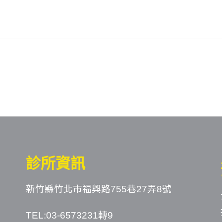
診所資訊
新竹縣竹北市福興路755巷27弄8號
TEL:03-6573231轉9