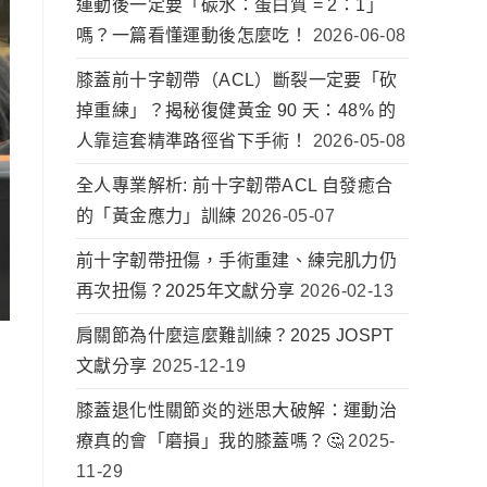
運動後一定要「碳水：蛋白質 = 2：1」
嗎？一篇看懂運動後怎麼吃！
2026-06-08
膝蓋前十字韌帶（ACL）斷裂一定要「砍
掉重練」？揭秘復健黃金 90 天：48% 的
人靠這套精準路徑省下手術！
2026-05-08
全人專業解析: 前十字韌帶ACL 自發癒合
的「黃金應力」訓練
2026-05-07
前十字韌帶扭傷，手術重建、練完肌力仍
再次扭傷？2025年文獻分享
2026-02-13
肩關節為什麼這麼難訓練？2025 JOSPT
文獻分享
2025-12-19
膝蓋退化性關節炎的迷思大破解：運動治
療真的會「磨損」我的膝蓋嗎？🤔
2025-
11-29