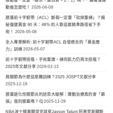
運動後一定要「碳水：蛋白質 = 2：1」嗎？一篇看懂運
動後怎麼吃！
2026-06-08
膝蓋前十字韌帶（ACL）斷裂一定要「砍掉重練」？揭
秘復健黃金 90 天：48% 的人靠這套精準路徑省下手
術！
2026-05-08
全人專業解析: 前十字韌帶ACL 自發癒合的「黃金應
力」訓練
2026-05-07
前十字韌帶扭傷，手術重建、練完肌力仍再次扭傷？
2025年文獻分享
2026-02-13
肩關節為什麼這麼難訓練？2025 JOSPT文獻分享
2025-12-19
膝蓋退化性關節炎的迷思大破解：運動治療真的會「磨
損」我的膝蓋嗎？🤔
2025-11-29
NBA波士頓塞爾提克球星Jayson Tatum 阿基里斯腱斷