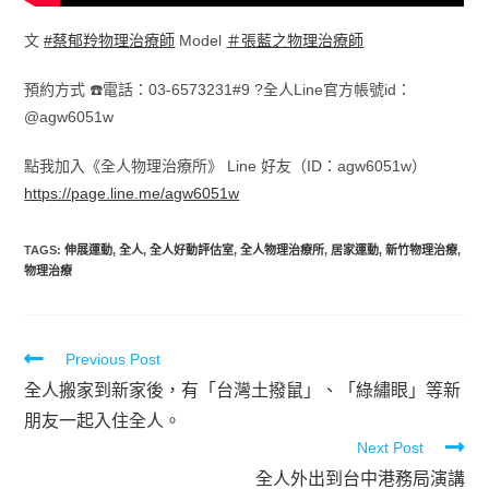
文
#蔡郁羚物理治療師
Model
＃張藍之物理治療師
預約方式 ☎️電話：03-6573231#9 ?全人Line官方帳號id：
@agw6051w
點我加入《全人物理治療所》 Line 好友（ID：agw6051w）
https://page.line.me/agw6051w
TAGS
:
伸展運動
,
全人
,
全人好動評估室
,
全人物理治療所
,
居家運動
,
新竹物理治療
,
物理治療
Previous Post
全人搬家到新家後，有「台灣土撥鼠」、「綠繡眼」等新
朋友一起入住全人。
Next Post
全人外出到台中港務局演講