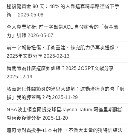
秘復健黃金 90 天：48% 的人靠這套精準路徑省下手
術！
2026-05-08
全人專業解析: 前十字韌帶ACL 自發癒合的「黃金應
力」訓練
2026-05-07
前十字韌帶扭傷，手術重建、練完肌力仍再次扭傷？
2025年文獻分享
2026-02-13
肩關節為什麼這麼難訓練？2025 JOSPT文獻分享
2025-12-19
膝蓋退化性關節炎的迷思大破解：運動治療真的會「磨
損」我的膝蓋嗎？🤔
2025-11-29
NBA波士頓塞爾提克球星Jayson Tatum 阿基里斯腱斷
裂術後復健分析
2025-11-20
道奇隊封霸投手-山本由伸 ，不做大重量的獨特訓練法