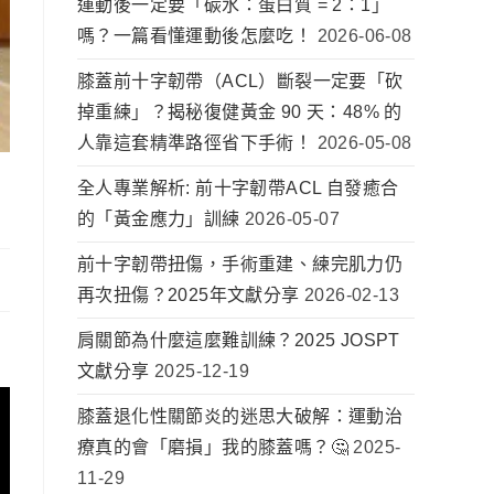
運動後一定要「碳水：蛋白質 = 2：1」
嗎？一篇看懂運動後怎麼吃！
2026-06-08
膝蓋前十字韌帶（ACL）斷裂一定要「砍
掉重練」？揭秘復健黃金 90 天：48% 的
人靠這套精準路徑省下手術！
2026-05-08
全人專業解析: 前十字韌帶ACL 自發癒合
的「黃金應力」訓練
2026-05-07
前十字韌帶扭傷，手術重建、練完肌力仍
再次扭傷？2025年文獻分享
2026-02-13
肩關節為什麼這麼難訓練？2025 JOSPT
文獻分享
2025-12-19
膝蓋退化性關節炎的迷思大破解：運動治
療真的會「磨損」我的膝蓋嗎？🤔
2025-
11-29