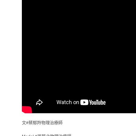
文#蔡郁羚物理治療師