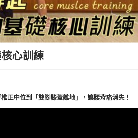
礎核心訓練
脊椎正中位到「雙腳膝蓋離地」，讓腰背痛消失！