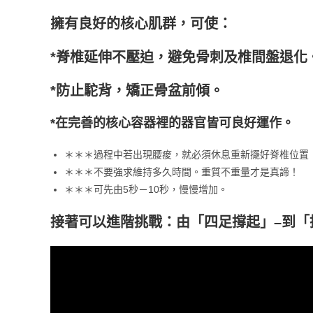
擁有良好的核心肌群，可使：
*脊椎延伸不壓迫，避免骨刺及椎間盤退化
*防止駝背，矯正骨盆前傾。
*在完善的核心容器裡的器官皆可良好運作。
＊＊＊過程中若出現腰痠，就必須休息重新擺好脊椎位置
＊＊＊不要強求維持多久時間。重質不重量才是真諦！
＊＊＊可先由5秒－10秒，慢慢增加。
接著可以進階挑戰：由「四足撐起」–到「