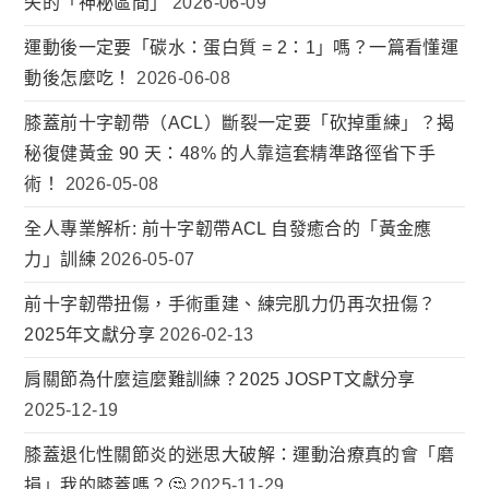
失的「神秘區間」
2026-06-09
運動後一定要「碳水：蛋白質 = 2：1」嗎？一篇看懂運
動後怎麼吃！
2026-06-08
膝蓋前十字韌帶（ACL）斷裂一定要「砍掉重練」？揭
秘復健黃金 90 天：48% 的人靠這套精準路徑省下手
術！
2026-05-08
全人專業解析: 前十字韌帶ACL 自發癒合的「黃金應
力」訓練
2026-05-07
前十字韌帶扭傷，手術重建、練完肌力仍再次扭傷？
2025年文獻分享
2026-02-13
肩關節為什麼這麼難訓練？2025 JOSPT文獻分享
2025-12-19
膝蓋退化性關節炎的迷思大破解：運動治療真的會「磨
損」我的膝蓋嗎？🤔
2025-11-29