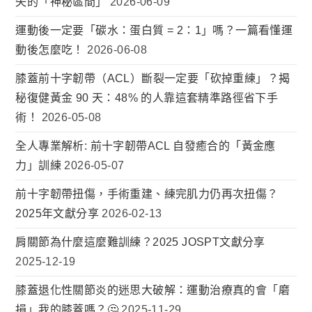
失的「神秘區間」
2026-06-09
運動後一定要「碳水：蛋白質 = 2：1」嗎？一篇看懂運
動後怎麼吃！
2026-06-08
膝蓋前十字韌帶（ACL）斷裂一定要「砍掉重練」？揭
秘復健黃金 90 天：48% 的人靠這套精準路徑省下手
術！
2026-05-08
全人專業解析: 前十字韌帶ACL 自發癒合的「黃金應
力」訓練
2026-05-07
前十字韌帶扭傷，手術重建、練完肌力仍再次扭傷？
2025年文獻分享
2026-02-13
肩關節為什麼這麼難訓練？2025 JOSPT文獻分享
2025-12-19
膝蓋退化性關節炎的迷思大破解：運動治療真的會「磨
損」我的膝蓋嗎？🤔
2025-11-29