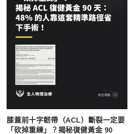
膝蓋前十字韌帶（ACL）斷裂一定要
「砍掉重練」？揭秘復健黃金 90