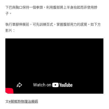
下巴與胸口保持一個拳頭，利用腹部將上半身抬起而非使用脖
子。
執行單腳伸展前，可先訓練百式，掌握腹部用力的感覺。如下方
影片：
文
#蔡郁羚物理治療師