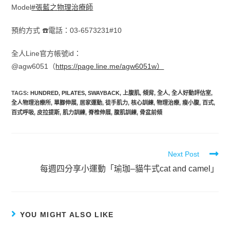
Model
#張藍之物理治療師
預約方式 ☎️電話：03-6573231#10
全人Line官方帳號id：
@agw6051（
https://page.line.me/agw6051w）
TAGS
:
HUNDRED
,
PILATES
,
SWAYBACK
,
上腹肌
,
傾背
,
全人
,
全人好動評估室
,
全人物理治療所
,
單腳伸展
,
居家運動
,
徒手肌力
,
核心訓練
,
物理治療
,
瘦小腹
,
百式
,
百式呼吸
,
皮拉提斯
,
肌力訓練
,
脊椎伸展
,
腹肌訓練
,
骨盆前傾
Next Post
每週四分享小運動「瑜珈–貓牛式cat and camel」
YOU MIGHT ALSO LIKE