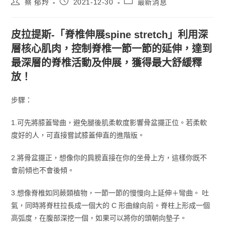
蔡 郁羚
2021-12-30
最新消息
皮拉提斯-「脊椎伸展spine stretch」利用深
層核心肌肉，控制脊椎一節一節的延伸，達到
最深層的脊椎活動及伸展，獲得最大舒緩釋
放！
步驟：
1.可先將膝蓋彎曲，避免腿後肌柔軟度影響骨盆擺正位。若柔軟
度好的人，可直接嘗試膝蓋伸直的進階版。
2.將骨盆擺正，想像你的肩膀直接在你的坐骨上方，這樣你既不
會前傾也不會後傾。
3.想像脊椎如同蕨類植物，一節一節的慢慢向上延伸＋彎曲。 吐
氣，同時將脊柱拉長成一個大的 C 形曲線向前。脊柱上形成一個
高弧度，在腹部深挖一個，如果可以將你的頭朝向墊子。