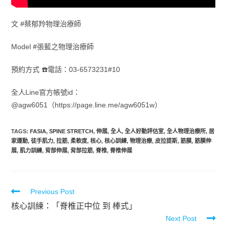
文 #蔡郁羚物理治療師
Model #張藍之物理治療師
預約方式 ☎️電話：03-6573231#10
全人Line官方帳號id：
@agw6051（https://page.line.me/agw6051w）
TAGS
:
FASIA
,
SPINE STRETCH
,
伸展
,
全人
,
全人好動評估室
,
全人物理治療所
,
居
家運動
,
徒手肌力
,
拉筋
,
柔軟度
,
核心
,
核心訓練
,
物理治療
,
皮拉提斯
,
筋膜
,
筋膜伸
展
,
肌力訓練
,
背部伸展
,
背部拉筋
,
脊椎
,
脊椎伸展
Previous Post
核心訓練：「脊椎正中位 到 棒式」
Next Post