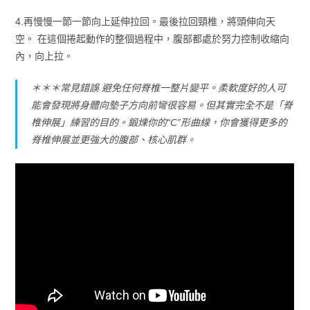
4.再慢慢一節一節向上延伸拉回。最後拉回頸椎，將頭伸向天
空。 在這個捲起動作的整個過程中，腹部都處於努力控制收縮向
內，向上拉。
＊＊＊常見錯誤 避免任何脊椎一整片變平。柔軟度好的人可
能會發現將身體向墊子方向前彎很容易。但其實完全不是「脊
椎伸展」練習的目的。鍛煉你的“C”形曲線，你會獲得更多的
脊椎伸展並更強大的腹部、核心肌群。