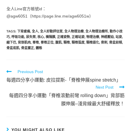
全人Line官方帳號id：
@agw6051（https://page.line.me/agw6051w）
TAGS
:
下背痠痛
,
全人
,
全人好動評估室
,
全人物理治療
,
全人物理治療所
,
動作小技
巧
,
呼吸功能
,
尿失禁
,
核心
,
橫隔膜
,
正確姿勢
,
正確站姿
,
物理治療
,
神經壓迫
,
站姿
,
縮下巴
,
背部肌肉
,
脊椎
,
脊椎正位
,
腹肌
,
頸椎
,
頸椎弧度
,
頸椎退化
,
骨刺
,
骨盆前傾
,
骨盆底肌
,
骨盆擺正
,
體態
Previous Post
每週四分享小運動: 皮拉提斯-「脊椎伸展spine stretch」
Next Post
每週四分享小運動「脊椎滾動前彎 rolling down」背部筋
膜伸展–淺背線最大舒緩釋放！
YOU MIGHT ALSO LIKE