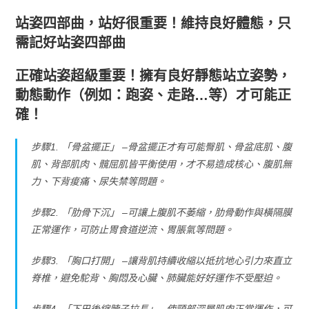
站姿四部曲，站好很重要！維持良好體態，只
需記好站姿四部曲
正確站姿超級重要！擁有良好靜態站立姿勢，
動態動作（例如：跑姿、走路…等）才可能正
確！
步驟1. 「骨盆擺正」 –骨盆擺正才有可能臀肌、骨盆底肌、腹
肌、背部肌肉、髖屈肌皆平衡使用，才不易造成核心、腹肌無
力、下背痠痛、尿失禁等問題。
步驟2. 「肋骨下沉」 –可讓上腹肌不萎縮，肋骨動作與橫隔膜
正常運作，可防止胃食道逆流、胃脹氣等問題。
步驟3. 「胸口打開」 –讓背肌持續收縮以抵抗地心引力來直立
脊椎，避免駝背、胸悶及心臟、肺臟能好好運作不受壓迫。
步驟4. 「下巴後縮脖子拉長」 –使頸部深層肌肉正常運作，可