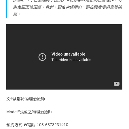
避免頸因性頭痛、骨刺、頸椎神經壓迫、頸椎弧度變過直等問
題。
文#蔡郁羚物理治療師
Model#張藍之物理治療師
預約方式 ☎️電話：03-6573231#10