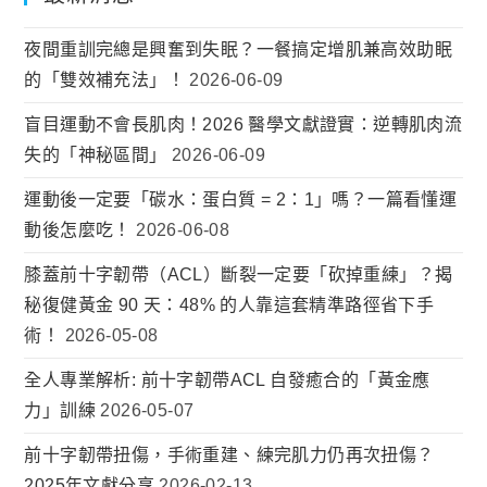
夜間重訓完總是興奮到失眠？一餐搞定增肌兼高效助眠
的「雙效補充法」！
2026-06-09
盲目運動不會長肌肉！2026 醫學文獻證實：逆轉肌肉流
失的「神秘區間」
2026-06-09
運動後一定要「碳水：蛋白質 = 2：1」嗎？一篇看懂運
動後怎麼吃！
2026-06-08
膝蓋前十字韌帶（ACL）斷裂一定要「砍掉重練」？揭
秘復健黃金 90 天：48% 的人靠這套精準路徑省下手
術！
2026-05-08
全人專業解析: 前十字韌帶ACL 自發癒合的「黃金應
力」訓練
2026-05-07
前十字韌帶扭傷，手術重建、練完肌力仍再次扭傷？
2025年文獻分享
2026-02-13