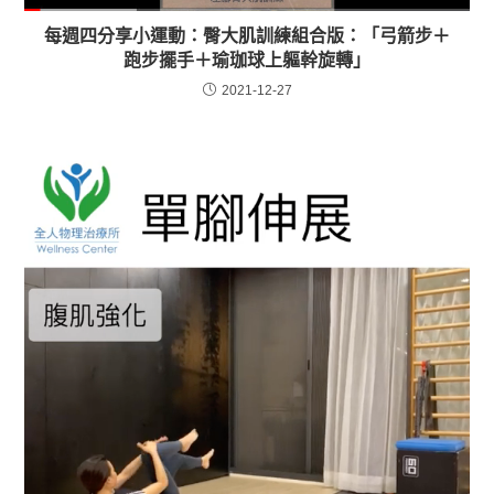
每週四分享小運動：臀大肌訓練組合版：「弓箭步＋
跑步擺手＋瑜珈球上軀幹旋轉」
2021-12-27