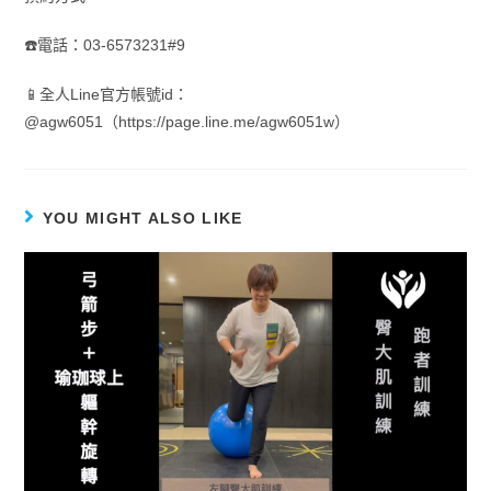
☎️電話：03-6573231#9
📱全人Line官方帳號id：
@agw6051（https://page.line.me/agw6051w）
YOU MIGHT ALSO LIKE