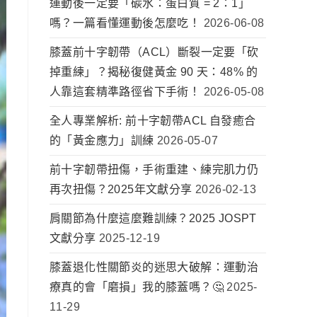
運動後一定要「碳水：蛋白質 = 2：1」
嗎？一篇看懂運動後怎麼吃！
2026-06-08
膝蓋前十字韌帶（ACL）斷裂一定要「砍
掉重練」？揭秘復健黃金 90 天：48% 的
人靠這套精準路徑省下手術！
2026-05-08
全人專業解析: 前十字韌帶ACL 自發癒合
的「黃金應力」訓練
2026-05-07
前十字韌帶扭傷，手術重建、練完肌力仍
再次扭傷？2025年文獻分享
2026-02-13
肩關節為什麼這麼難訓練？2025 JOSPT
文獻分享
2025-12-19
膝蓋退化性關節炎的迷思大破解：運動治
療真的會「磨損」我的膝蓋嗎？🤔
2025-
11-29