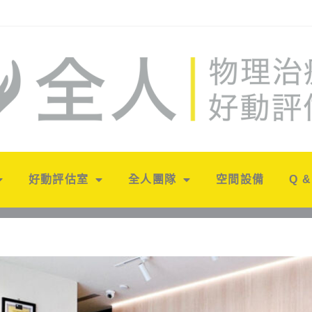
好動評估室
全人團隊
空間設備
Q &