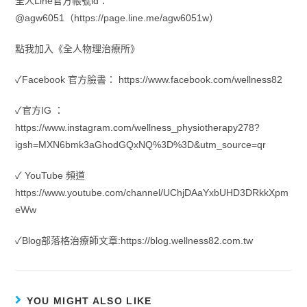
全人Line官方帳號id：
@agw6051（https://page.line.me/agw6051w）
點我加入《全人物理治療所》
✓Facebook 官方臉書： https://www.facebook.com/wellness82
✓官方IG ：
https://www.instagram.com/wellness_physiotherapy278?
igsh=MXN6bmk3aGhodGQxNQ%3D%3D&utm_source=qr
✓ YouTube 頻道
https://www.youtube.com/channel/UChjDAaYxbUHD3DRkkXpm
eWw
✓Blog部落格治療師文章:https://blog.wellness82.com.tw
YOU MIGHT ALSO LIKE