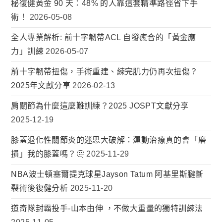
秘復健黃金 90 天：48% 的人靠這套精準路徑省下手
術！
2026-05-08
全人專業解析: 前十字韌帶ACL 自發癒合的「黃金應
力」訓練
2026-05-07
前十字韌帶扭傷，手術重建、練完肌力仍再次扭傷？
2025年文獻分享
2026-02-13
肩關節為什麼這麼難訓練？2025 JOSPT文獻分享
2025-12-19
膝蓋退化性關節炎的迷思大破解：運動治療真的會「磨
損」我的膝蓋嗎？🤔
2025-11-29
NBA波士頓塞爾提克球星Jayson Tatum 阿基里斯腱斷
裂術後復健分析
2025-11-20
道奇隊封霸投手-山本由伸 ，不做大重量的獨特訓練法