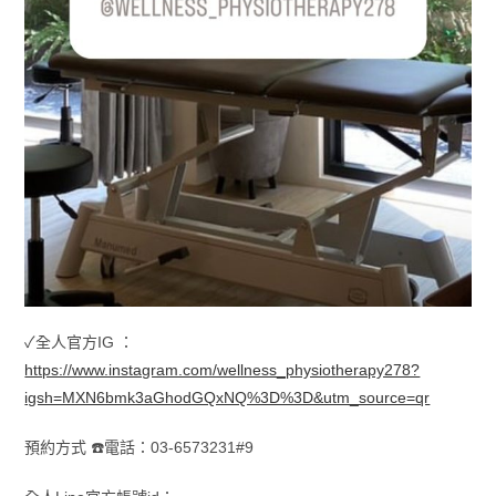
✓全人官方IG ：
https://www.instagram.com/wellness_physiotherapy278?
igsh=MXN6bmk3aGhodGQxNQ%3D%3D&utm_source=qr
預約方式 ☎️電話：03-6573231#9