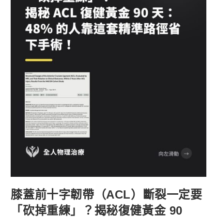
膝蓋前十字韌帶（ACL）斷裂一定要
「砍掉重練」？揭秘復健黃金 90