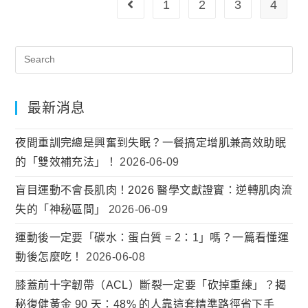
1
2
3
4
最新消息
夜間重訓完總是興奮到失眠？一餐搞定增肌兼高效助眠
的「雙效補充法」！
2026-06-09
盲目運動不會長肌肉！2026 醫學文獻證實：逆轉肌肉流
失的「神秘區間」
2026-06-09
運動後一定要「碳水：蛋白質 = 2：1」嗎？一篇看懂運
動後怎麼吃！
2026-06-08
膝蓋前十字韌帶（ACL）斷裂一定要「砍掉重練」？揭
秘復健黃金 90 天：48% 的人靠這套精準路徑省下手