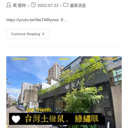
蔡 郁羚
2022-07-21
最新消息
https://youtu.be/NieTA8fyows ＃...
Continue Reading