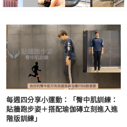
每週四分享小運動：「臀中肌訓練：
貼牆跑步姿＋搭配瑜伽磚立刻進入進
階版訓練」